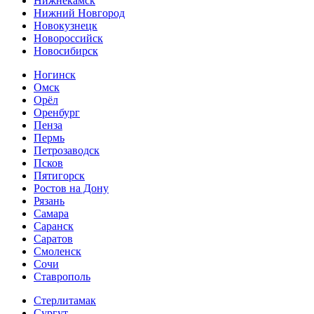
Нижнекамск
Нижний Новгород
Новокузнецк
Новороссийск
Новосибирск
Ногинск
Омск
Орёл
Оренбург
Пенза
Пермь
Петрозаводск
Псков
Пятигорск
Ростов на Дону
Рязань
Самара
Саранск
Саратов
Смоленск
Сочи
Ставрополь
Стерлитамак
Сургут