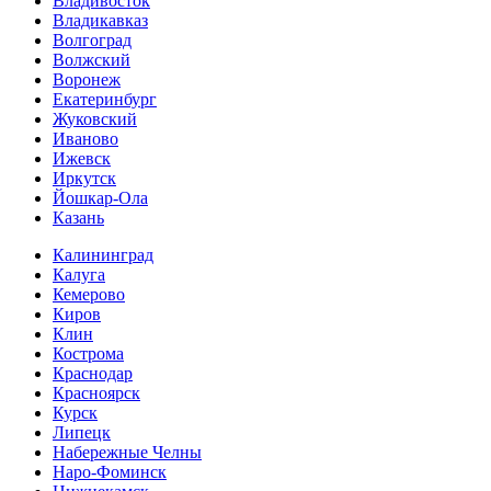
Владивосток
Владикавказ
Волгоград
Волжский
Воронеж
Екатеринбург
Жуковский
Иваново
Ижевск
Иркутск
Йошкар-Ола
Казань
Калининград
Калуга
Кемерово
Киров
Клин
Кострома
Краснодар
Красноярск
Курск
Липецк
Набережные Челны
Наро-Фоминск