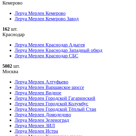
Кемерово
Леруа Мерлен Кемерово
Леруа Мерлен Кемерово Завод
162
шт.
Краснодар
Леруа Мерлен Краснодар Адыгея
Леруа Мерлен Краснодар Западный обход
Леруа Мерлен Краснодар СБС
5082
шт.
Москва
Леруа Мерлен Алтуфьево
Леруа Мерлен Варшавское шоссе
Леруа Мерлен Видное
Леруа Мерлен Городской Гагаринский
Леруа Мерлен Городской Колумбус
Леруа Мерлен Городской Тёплый Стан
Леруа Мерлен Домодедово
Леруа Мерлен Зеленоград
Леруа Мерлен ЗИЛ
Леруа Мерлен Истра