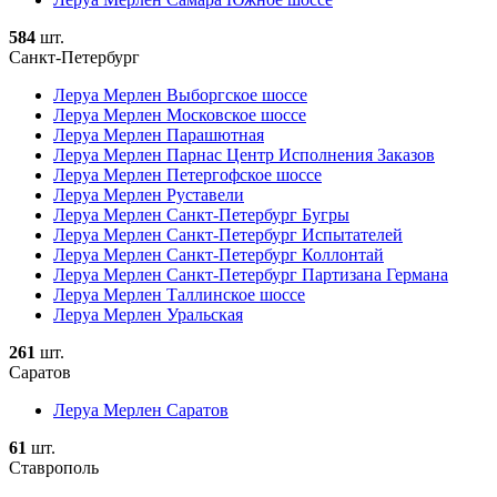
584
шт.
Санкт-Петербург
Леруа Мерлен Выборгское шоссе
Леруа Мерлен Московское шоссе
Леруа Мерлен Парашютная
Леруа Мерлен Парнас Центр Исполнения Заказов
Леруа Мерлен Петергофское шоссе
Леруа Мерлен Руставели
Леруа Мерлен Санкт-Петербург Бугры
Леруа Мерлен Санкт-Петербург Испытателей
Леруа Мерлен Санкт-Петербург Коллонтай
Леруа Мерлен Санкт-Петербург Партизана Германа
Леруа Мерлен Таллинское шоссе
Леруа Мерлен Уральская
261
шт.
Саратов
Леруа Мерлен Саратов
61
шт.
Ставрополь