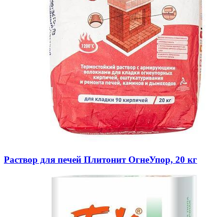
Раствор для печей Плитонит ОгнеУпор, 20 кг