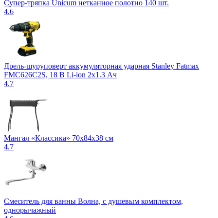
Супер-тряпка Unicum нетканное полотно 140 шт.
4.6
Дрель-шуруповерт аккумуляторная ударная Stanley Fatmax
FMC626C2S, 18 В Li-ion 2х1.3 Ач
4.7
Мангал «Классика» 70x84x38 см
4.7
Смеситель для ванны Волна, с душевым комплектом,
однорычажный