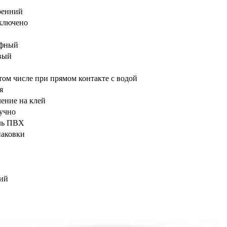
ренний
ключено
ефный
вый
 том числе при прямом контакте с водой
я
ение на клей
учно
ль ПВХ
паковки
ий