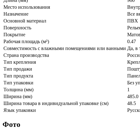
Длина (мм)
960
Место использования
Внут
Назначение
Все в
Основной материал
ПВХ
Поверхность
Рель
Покрытие
Мато
Рабочая площадь (м²)
0.47
Совместимость с влажными помещениями или ванными
Да, в
Страна производства
Росси
Тип крепления
Крепл
Тип продажи
Пошт
Тип продукта
Пане
Тип упаковки
Без у
Толщина (мм)
1
Ширина (мм)
485.0
Ширина товара в индивидуальной упаковке (см)
48.5
Язык упаковки
Русск
Фото