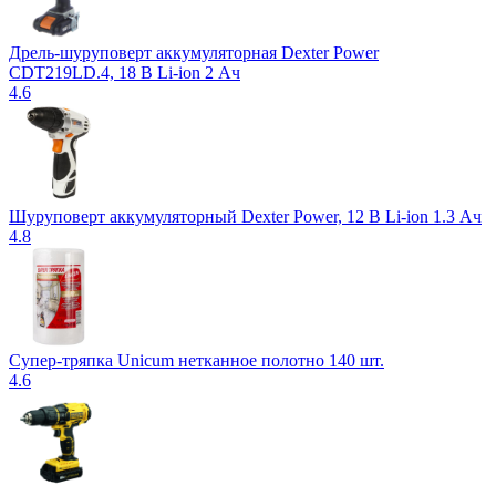
Дрель-шуруповерт аккумуляторная Dexter Power
CDT219LD.4, 18 В Li-ion 2 Ач
4.6
Шуруповерт аккумуляторный Dexter Power, 12 В Li-ion 1.3 Ач
4.8
Супер-тряпка Unicum нетканное полотно 140 шт.
4.6