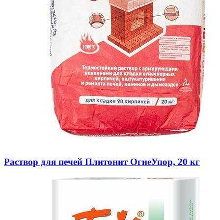
Раствор для печей Плитонит ОгнеУпор, 20 кг