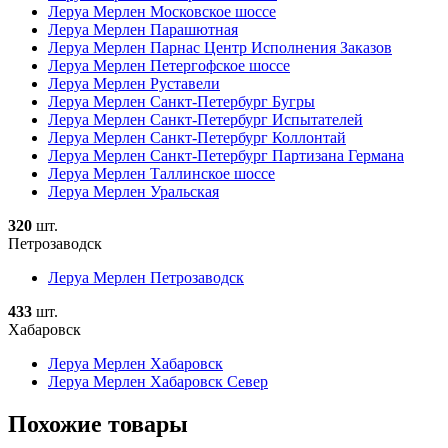
Леруа Мерлен Московское шоссе
Леруа Мерлен Парашютная
Леруа Мерлен Парнас Центр Исполнения Заказов
Леруа Мерлен Петергофское шоссе
Леруа Мерлен Руставели
Леруа Мерлен Санкт-Петербург Бугры
Леруа Мерлен Санкт-Петербург Испытателей
Леруа Мерлен Санкт-Петербург Коллонтай
Леруа Мерлен Санкт-Петербург Партизана Германа
Леруа Мерлен Таллинское шоссе
Леруа Мерлен Уральская
320
шт.
Петрозаводск
Леруа Мерлен Петрозаводск
433
шт.
Хабаровск
Леруа Мерлен Хабаровск
Леруа Мерлен Хабаровск Север
Похожие товары