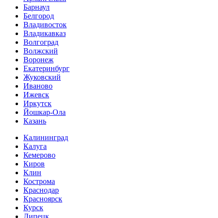
Барнаул
Белгород
Владивосток
Владикавказ
Волгоград
Волжский
Воронеж
Екатеринбург
Жуковский
Иваново
Ижевск
Иркутск
Йошкар-Ола
Казань
Калининград
Калуга
Кемерово
Киров
Клин
Кострома
Краснодар
Красноярск
Курск
Липецк