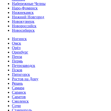
Набережные Челны
Наро-Фоминск
Нижнекамск
Нижний Новгород
Новокузнецк
Новороссийск
Новосибирск
Ногинск
Омск
Орёл
Оренбург
Пенза
Пермь
Петрозаводск
Псков
Пятигорск
Ростов на Дону
Рязань
Самара
Саранск
Саратов
Смоленск
Сочи
Ставрополь