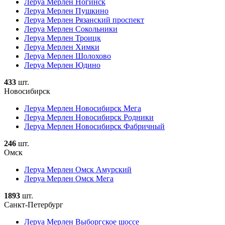
Леруа Мерлен Ногинск
Леруа Мерлен Пушкино
Леруа Мерлен Рязанский проспект
Леруа Мерлен Сокольники
Леруа Мерлен Троицк
Леруа Мерлен Химки
Леруа Мерлен Шолохово
Леруа Мерлен Юдино
433
шт.
Новосибирск
Леруа Мерлен Новосибирск Мега
Леруа Мерлен Новосибирск Родники
Леруа Мерлен Новосибирск Фабричный
246
шт.
Омск
Леруа Мерлен Омск Амурский
Леруа Мерлен Омск Мега
1893
шт.
Санкт-Петербург
Леруа Мерлен Выборгское шоссе