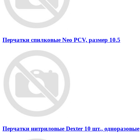
Перчатки спилковые Neo PCV, размер 10.5
Перчатки нитриловые Dexter 10 шт., одноразовые