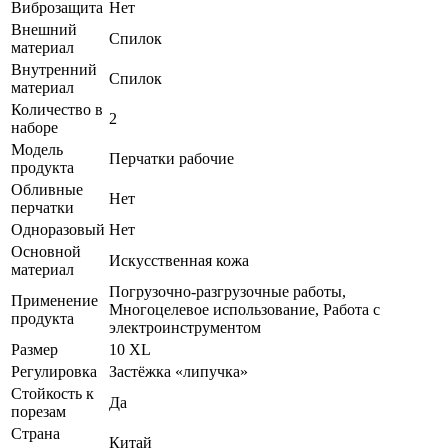
Виброзащита
Нет
Внешний
Спилок
материал
Внутренний
Спилок
материал
Количество в
2
наборе
Модель
Перчатки рабочие
продукта
Обливные
Нет
перчатки
Одноразовый
Нет
Основной
Искусственная кожа
материал
Погрузочно-разгрузочные работы,
Применение
Многоцелевое использование, Работа с
продукта
электроинструментом
Размер
10 XL
Регулировка
Застёжка «липучка»
Стойкость к
Да
порезам
Страна
Китай