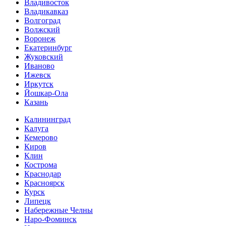
Владивосток
Владикавказ
Волгоград
Волжский
Воронеж
Екатеринбург
Жуковский
Иваново
Ижевск
Иркутск
Йошкар-Ола
Казань
Калининград
Калуга
Кемерово
Киров
Клин
Кострома
Краснодар
Красноярск
Курск
Липецк
Набережные Челны
Наро-Фоминск