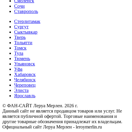
Смоленск
Сочи
Ставрополь
Стерлитамак
Сургут
Сыктывкар
Тверь
Тольятти
Томск
Тула
Тюмень
Ульяновск
Уфа
Хабаровск
Челябинск
Череповец
Элиста
Ярославль
© ФАН-САЙТ Леруа Мерлен. 2026 г.
Данный сайт не является продавцом товаров или услуг. Не
является публичной офертой. Торговые наименования и
другие товарные обозначения принадлежат их владельцам.
Официальный сайт Леруа Мерлен - leroymerlin.ru