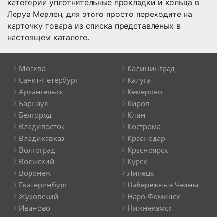
категории уплотнительные прокладки и кольца в
Леруа Мерлен, для этого просто переходите на
карточку товара из списка представленых в
настоящем каталоге.
Москва
Калининград
Санкт-Петербург
Калуга
Архангельск
Кемерово
Барнаул
Киров
Белгород
Клин
Владивосток
Кострома
Владикавказ
Краснодар
Волгоград
Красноярск
Волжский
Курск
Воронеж
Липецк
Екатеринбург
Набережные Челны
Жуковский
Наро-Фоминск
Иваново
Нижнекамск