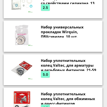
со свойствами силикона, 13
шт.
2.5
Набор универсальных
прокладок Wirquin,
ПВХсэвилен, 10 шт.
Набор уплотнительных
колец Valtec, для арматуры
и резьбовых фитингов, 21-59
мм, EPDM, 16 шт.
5.0
VT.KIT.2.0409
Набор уплотнительных
колец Valtec, для обжимных
и пресс-фитингов