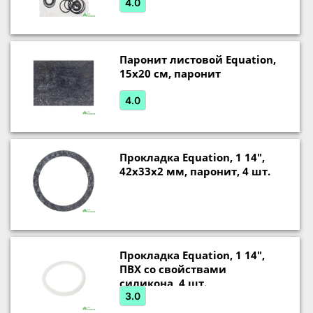
VT.KIT.1.1640
4.0
Паронит листовой Equation,
15x20 см, паронит
4.0
Прокладка Equation, 1 14",
42х33х2 мм, паронит, 4 шт.
Прокладка Equation, 1 14",
ПВХ со свойствами
силикона, 4 шт.
3.0