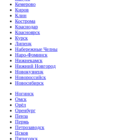
Кемерово
Киров
Клин
Кострома
Краснодар
Красноярск
Курск
Липецк
Набережные Челны
Наро-Фоминск
Нижнекамск
Нижний Новгород
Новокузнецк
Новороссийск
Новосибирск
Ногинск
Омск
Орёл
Оренбург
Пенза
Пермь
Петрозаводск
Псков
Пятигорск