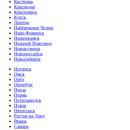
Кострома
Краснодар
Красноярск
Курск
Липецк
Набережные Челны
Наро-Фоминск
Нижнекамск
Нижний Новгород
Новокузнецк
Новороссийск
Новосибирск
Ногинск
Омск
Орёл
Оренбург
Пенза
Пермь
Петрозаводск
Псков
Пятигорск
Ростов на Дону
Рязань
Самара