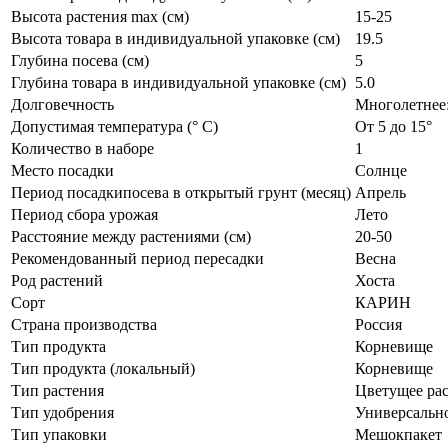
Высота растения max (см)
15-25
Высота товара в индивидуальной упаковке (см)
19.5
Глубина посева (см)
5
Глубина товара в индивидуальной упаковке (см)
5.0
Долговечность
Многолетнее:
Допустимая температура (° C)
От 5 до 15°
Количество в наборе
1
Место посадки
Солнце
Период посадкипосева в открытый грунт (месяц)
Апрель
Период сбора урожая
Лето
Расстояние между растениями (см)
20-50
Рекомендованный период пересадки
Весна
Род растений
Хоста
Сорт
КАРИН
Страна производства
Россия
Тип продукта
Корневище
Тип продукта (локальный)
Корневище
Тип растения
Цветущее ра
Тип удобрения
Универсальн
Тип упаковки
Мешокпакет