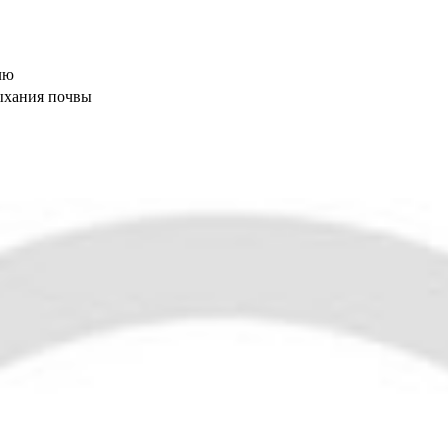
лю
ыхания почвы