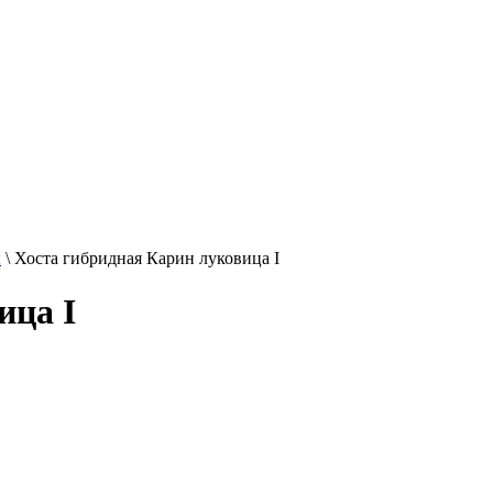
ы
\
Хоста гибридная Карин луковица I
ица I