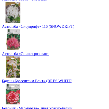
Астильба «Сноудрифт» 116 (SNOWDRIFT)
Астильба «Спирея розовая»
Бадан «Брессигайм Вайт» (BRES WHITE)
Бегония «Мармората», цвет красно-белый