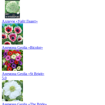
Аллиум «Уайт Гиант»
Анемона Geolia «Bicolor»
Анемона Geolia «St Brigit»
5.0
Анемона Geolia «The Bride»