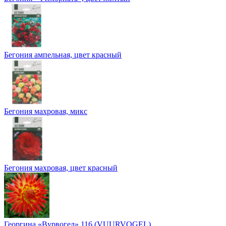
Бегония ампельная, цвет красный
Бегония махровая, микс
Бегония махровая, цвет красный
Георгина «Вурвогел» 116 (VUURVOGEL)