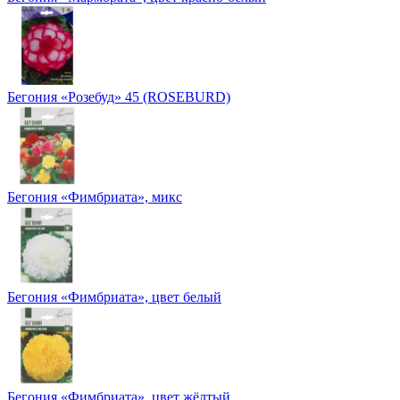
Бегония «Розебуд» 45 (ROSEBURD)
Бегония «Фимбриата», микс
Бегония «Фимбриата», цвет белый
Бегония «Фимбриата», цвет жёлтый