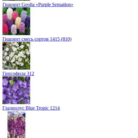
Гиацинт Geolia «Purple Sensation»
Гиацинт смесь сортов 1415 (810)
Гипсофила 312
Гладиолус Blue Tropic 1214