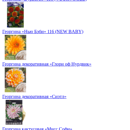
Георгина «Нью Бэби» 116 (NEW BABY)
Георгина декоративная «Глори оф Нурдвик»
Георгина декоративная «Сиэтл»
Георгина кактусовая «Мисс Софи»