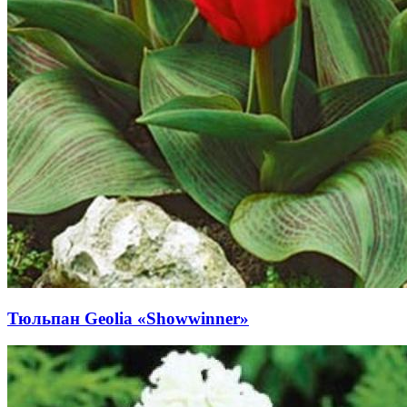
Тюльпан Geolia «Showwinner»