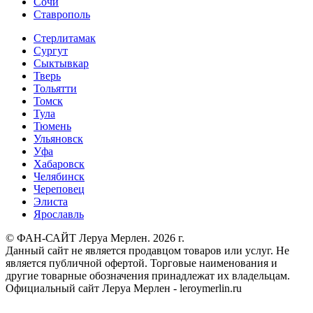
Сочи
Ставрополь
Стерлитамак
Сургут
Сыктывкар
Тверь
Тольятти
Томск
Тула
Тюмень
Ульяновск
Уфа
Хабаровск
Челябинск
Череповец
Элиста
Ярославль
© ФАН-САЙТ Леруа Мерлен. 2026 г.
Данный сайт не является продавцом товаров или услуг. Не
является публичной офертой. Торговые наименования и
другие товарные обозначения принадлежат их владельцам.
Официальный сайт Леруа Мерлен - leroymerlin.ru