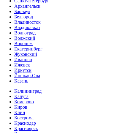
Санкт-Петербург
Архангельск
Барнаул
Белгород
Владивосток
Владикавказ
Волгоград
Волжский
Воронеж
Екатеринбург
Жуковский
Иваново
Ижевск
Иркутск
Йошкар-Ола
Казань
Калининград
Калуга
Кемерово
Киров
Клин
Кострома
Краснодар
Красноярск