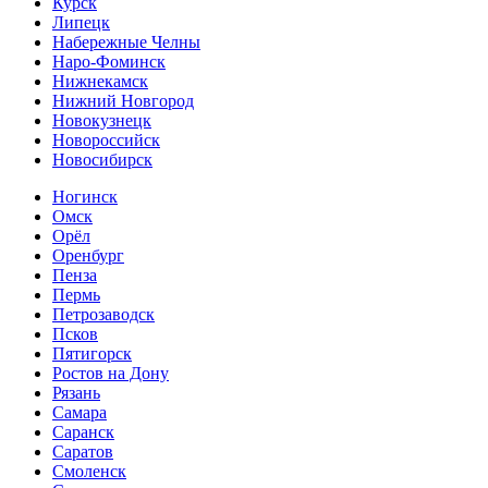
Курск
Липецк
Набережные Челны
Наро-Фоминск
Нижнекамск
Нижний Новгород
Новокузнецк
Новороссийск
Новосибирск
Ногинск
Омск
Орёл
Оренбург
Пенза
Пермь
Петрозаводск
Псков
Пятигорск
Ростов на Дону
Рязань
Самара
Саранск
Саратов
Смоленск