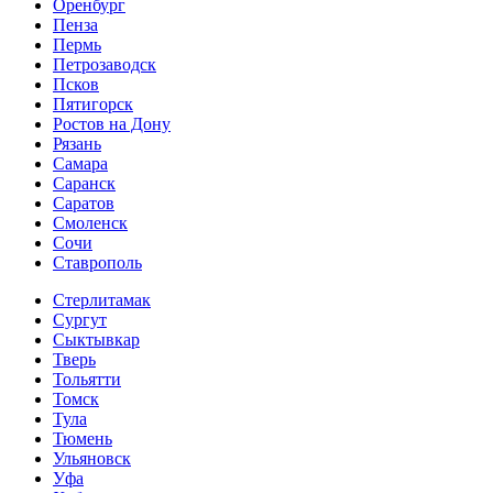
Оренбург
Пенза
Пермь
Петрозаводск
Псков
Пятигорск
Ростов на Дону
Рязань
Самара
Саранск
Саратов
Смоленск
Сочи
Ставрополь
Стерлитамак
Сургут
Сыктывкар
Тверь
Тольятти
Томск
Тула
Тюмень
Ульяновск
Уфа