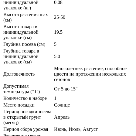
индивидуальной
0.08
упаковке (кг)
Высота растения max
25-50
(см)
Высота товара в
индивидуальной
19.5
упаковке (см)
Глубина посева (см)
5
Глубина товара в
индивидуальной
5.0
упаковке (см)
Многолетнее: растение, способное
Долговечность
цвести на протяжении нескольких
сезонов
Допустимая
От 5 до 15°
температура (° C)
Количество в наборе
1
Место посадки
Солнце
Период посадкипосева
в открытый грунт
Апрель
(месяц)
Период сбора урожая
Июнь, Июль, Август
Расстояние между