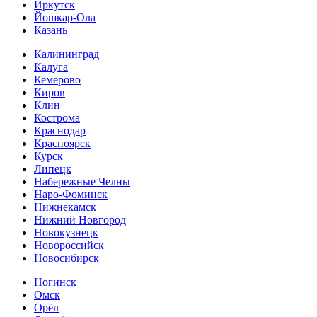
Иркутск
Йошкар-Ола
Казань
Калининград
Калуга
Кемерово
Киров
Клин
Кострома
Краснодар
Красноярск
Курск
Липецк
Набережные Челны
Наро-Фоминск
Нижнекамск
Нижний Новгород
Новокузнецк
Новороссийск
Новосибирск
Ногинск
Омск
Орёл