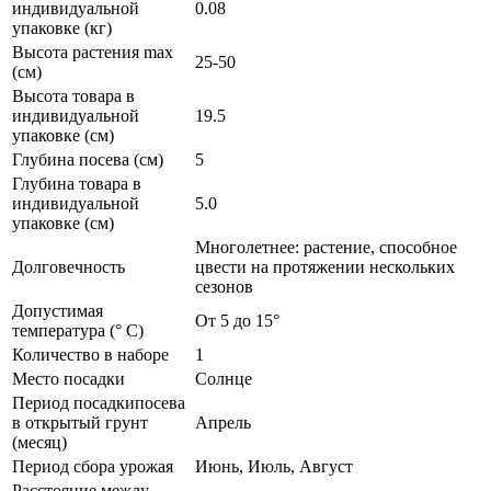
индивидуальной
0.08
упаковке (кг)
Высота растения max
25-50
(см)
Высота товара в
индивидуальной
19.5
упаковке (см)
Глубина посева (см)
5
Глубина товара в
индивидуальной
5.0
упаковке (см)
Многолетнее: растение, способное
Долговечность
цвести на протяжении нескольких
сезонов
Допустимая
От 5 до 15°
температура (° C)
Количество в наборе
1
Место посадки
Солнце
Период посадкипосева
в открытый грунт
Апрель
(месяц)
Период сбора урожая
Июнь, Июль, Август
Расстояние между