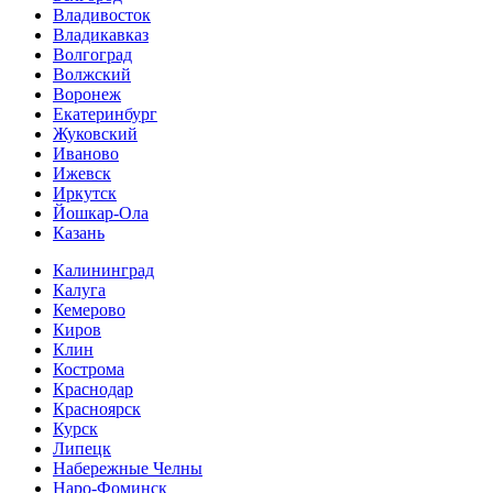
Владивосток
Владикавказ
Волгоград
Волжский
Воронеж
Екатеринбург
Жуковский
Иваново
Ижевск
Иркутск
Йошкар-Ола
Казань
Калининград
Калуга
Кемерово
Киров
Клин
Кострома
Краснодар
Красноярск
Курск
Липецк
Набережные Челны
Наро-Фоминск