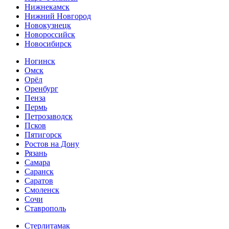
Нижнекамск
Нижний Новгород
Новокузнецк
Новороссийск
Новосибирск
Ногинск
Омск
Орёл
Оренбург
Пенза
Пермь
Петрозаводск
Псков
Пятигорск
Ростов на Дону
Рязань
Самара
Саранск
Саратов
Смоленск
Сочи
Ставрополь
Стерлитамак