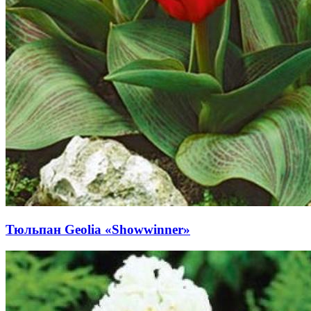
Тюльпан Geolia «Showwinner»