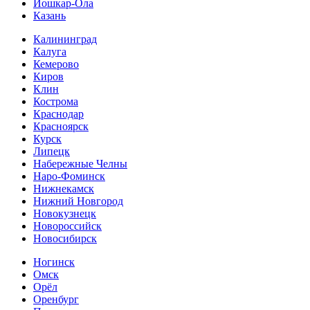
Йошкар-Ола
Казань
Калининград
Калуга
Кемерово
Киров
Клин
Кострома
Краснодар
Красноярск
Курск
Липецк
Набережные Челны
Наро-Фоминск
Нижнекамск
Нижний Новгород
Новокузнецк
Новороссийск
Новосибирск
Ногинск
Омск
Орёл
Оренбург