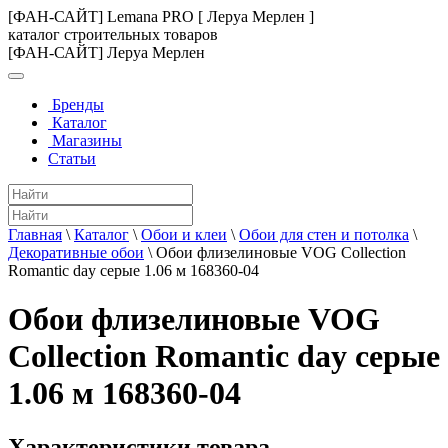
[ФАН-САЙТ] Lemana PRO [ Леруа Мерлен ]
каталог строительных товаров
[ФАН-САЙТ] Леруа Мерлен
Бренды
Каталог
Магазины
Статьи
Главная
\
Каталог
\
Обои и клеи
\
Обои для стен и потолка
\
Декоративные обои
\
Обои флизелиновые VOG Collection
Romantic day серые 1.06 м 168360-04
Обои флизелиновые VOG
Collection Romantic day серые
1.06 м 168360-04
Характеристики товара