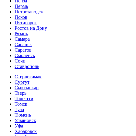
Пенза
Пермь
Петрозаводск
Псков
Пятигорск
Ростов на Дону
Рязань
Самара
Саранск
Саратов
Смоленск
Сочи
Ставрополь
Стерлитамак
Сургут
Сыктывкар
Тверь
Тольятти
Томск
Тула
Тюмень
Ульяновск
Уфа
Хабаровск