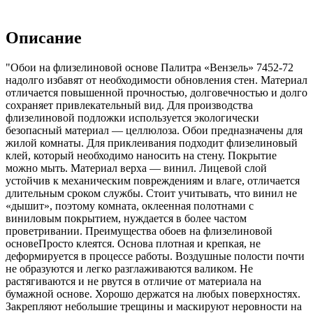
Описание
"Обои на флизелиновой основе Палитра «Вензель» 7452-72
надолго избавят от необходимости обновления стен. Материал
отличается повышенной прочностью, долговечностью и долго
сохраняет привлекательный вид. Для производства
флизелиновой подложки используется экологически
безопасный материал — целлюлоза. Обои предназначены для
жилой комнаты. Для приклеивания подходит флизелиновый
клей, который необходимо наносить на стену. Покрытие
можно мыть. Материал верха — винил. Лицевой слой
устойчив к механическим повреждениям и влаге, отличается
длительным сроком службы. Стоит учитывать, что винил не
«дышит», поэтому комната, оклеенная полотнами с
виниловым покрытием, нуждается в более частом
проветривании. Преимущества обоев на флизелиновой
основеПросто клеятся. Основа плотная и крепкая, не
деформируется в процессе работы. Воздушные полости почти
не образуются и легко разглаживаются валиком. Не
растягиваются и не рвутся в отличие от материала на
бумажной основе. Хорошо держатся на любых поверхностях.
Закрепляют небольшие трещины и маскируют неровности на