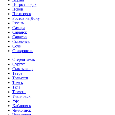
Петрозаводск
Псков
Пятигорск
Ростов на Дону
Рязань
Самара
Саранск
Саратов
Смоленск
Сочи
Ставрополь
Стерлитамак
Сургут
Сыктывкар
Тверь
Тольятти
Томск
Тула
Тюмень
Ульяновск
Уфа
Хабаровск
Челябинск
Череповец