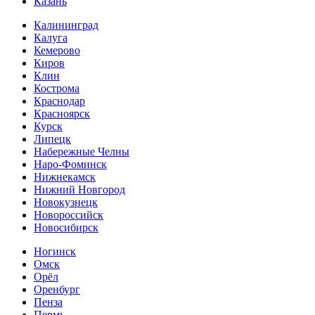
Казань
Калининград
Калуга
Кемерово
Киров
Клин
Кострома
Краснодар
Красноярск
Курск
Липецк
Набережные Челны
Наро-Фоминск
Нижнекамск
Нижний Новгород
Новокузнецк
Новороссийск
Новосибирск
Ногинск
Омск
Орёл
Оренбург
Пенза
Пермь