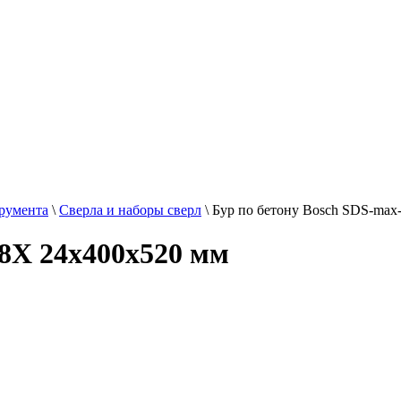
трумента
\
Сверла и наборы сверл
\
Бур по бетону Bosch SDS-max
-8X 24x400x520 мм