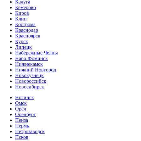
Калуга
Кемерово
Киров
Клин
Кострома
Краснодар
Красноярск
Курск
Липецк
Набережные Челны
Наро-Фоминск
Нижнекамск
Нижний Новгород
Новокузнецк
Новороссийск
Новосибирск
Ногинск
Омск
Орёл
Оренбург
Пенза
Пермь
Петрозаводск
Псков