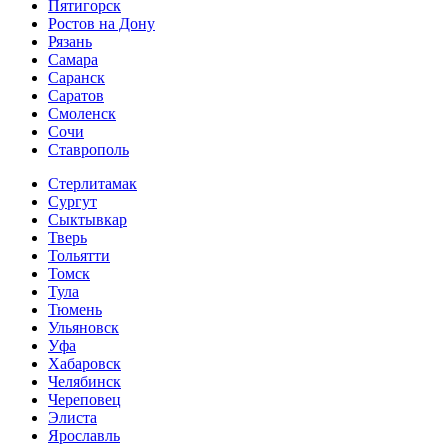
Пятигорск
Ростов на Дону
Рязань
Самара
Саранск
Саратов
Смоленск
Сочи
Ставрополь
Стерлитамак
Сургут
Сыктывкар
Тверь
Тольятти
Томск
Тула
Тюмень
Ульяновск
Уфа
Хабаровск
Челябинск
Череповец
Элиста
Ярославль