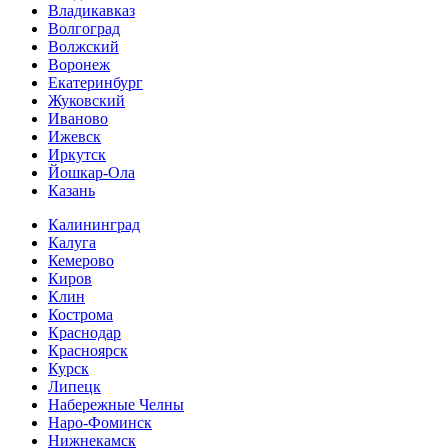
Владикавказ
Волгоград
Волжский
Воронеж
Екатеринбург
Жуковский
Иваново
Ижевск
Иркутск
Йошкар-Ола
Казань
Калининград
Калуга
Кемерово
Киров
Клин
Кострома
Краснодар
Красноярск
Курск
Липецк
Набережные Челны
Наро-Фоминск
Нижнекамск