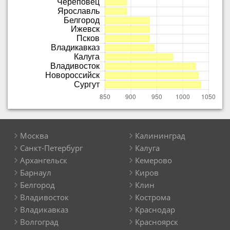
Москва
Калининград
Санкт-Петербург
Калуга
Архангельск
Кемерово
Барнаул
Киров
Белгород
Клин
Владивосток
Кострома
Владикавказ
Краснодар
Волгоград
Красноярск