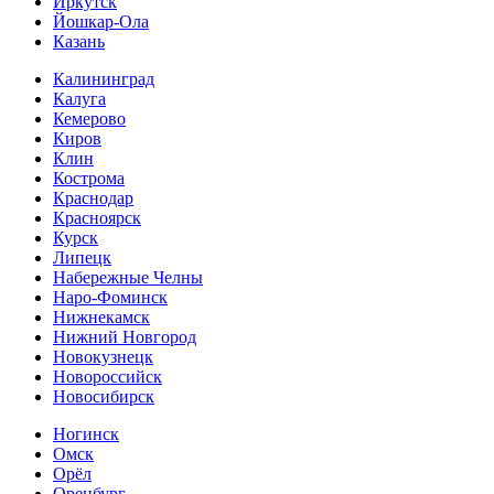
Иркутск
Йошкар-Ола
Казань
Калининград
Калуга
Кемерово
Киров
Клин
Кострома
Краснодар
Красноярск
Курск
Липецк
Набережные Челны
Наро-Фоминск
Нижнекамск
Нижний Новгород
Новокузнецк
Новороссийск
Новосибирск
Ногинск
Омск
Орёл
Оренбург