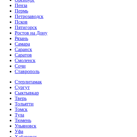
Пенза
Пермь
Петрозаводск
Псков
Пятигорск
Ростов на Дону
Рязань
Самара
Саранск
Саратов
Смоленск
Сочи
Ставрополь
Стерлитамак
Сургут
Сыктывкар
Тверь
Тольятти
Томск
Тула
Тюмень
Ульяновск
Уфа
Хабаровск