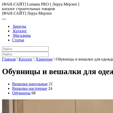
[ФАН-САЙТ] Lemana PRO [ Леруа Мерлен ]
каталог строительных товаров
[ФАН-САЙТ] Леруа Мерлен
Бренды
Каталог
Магазины
Статьи
Главная
\
Каталог
\
Хранение
\
Обувницы и вешалки для одежд
Обувницы и вешалки для оде
Вешалки напольные
21
Вешалки настенные
24
Обувницы
68