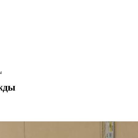
ы
жды