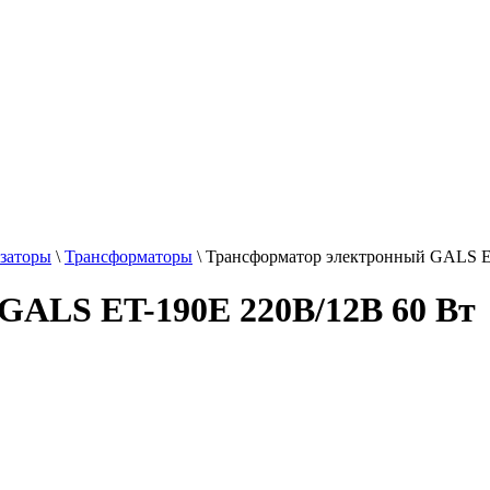
заторы
\
Трансформаторы
\
Трансформатор электронный GALS E
GALS ET-190E 220В/12В 60 Вт