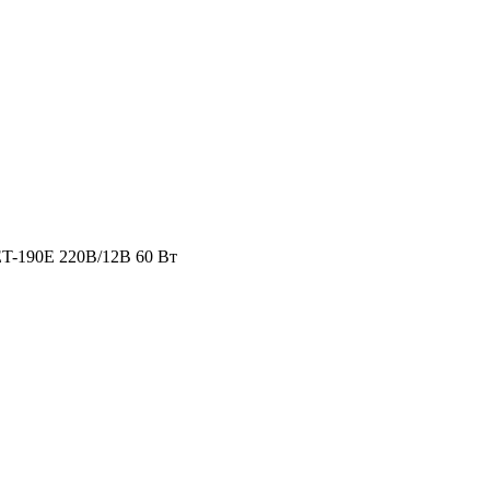
T-190E 220В/12В 60 Вт