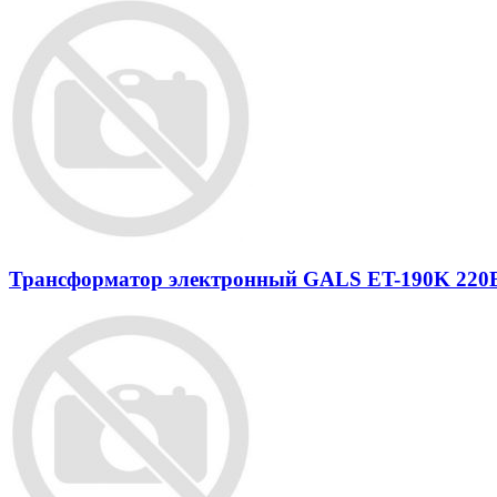
Трансформатор электронный GALS ET-190K 220В