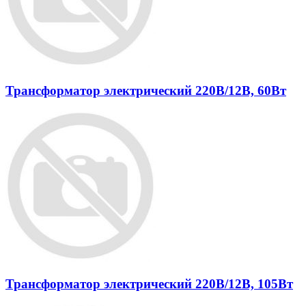
Трансформатор электрический 220В/12В, 60Вт
Трансформатор электрический 220В/12В, 105Вт