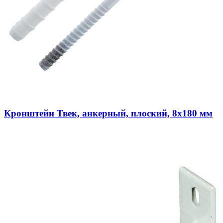
Кронштейн Твек, анкерный, плоский, 8х180 мм