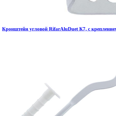
Кронштейн угловой RifarAluDuet К7, с крепление