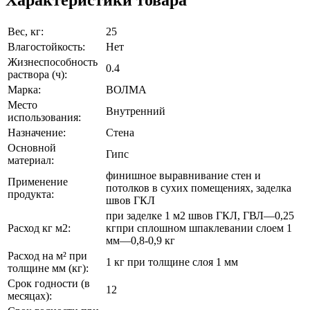
Вес, кг:
25
Влагостойкость:
Нет
Жизнеспособность
0.4
раствора (ч):
Марка:
ВОЛМА
Место
Внутренний
использования:
Назначение:
Стена
Основной
Гипс
материал:
финишное выравнивание стен и
Применение
потолков в сухих помещениях, заделка
продукта:
швов ГКЛ
при заделке 1 м2 швов ГКЛ, ГВЛ—0,25
Расход кг м2:
кгпри сплошном шпаклевании слоем 1
мм—0,8-0,9 кг
Расход на м² при
1 кг при толщине слоя 1 мм
толщине мм (кг):
Срок годности (в
12
месяцах):