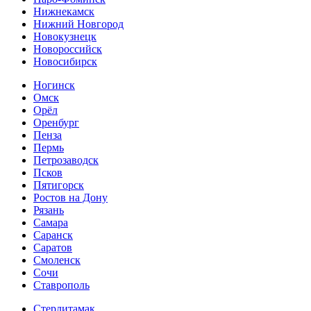
Нижнекамск
Нижний Новгород
Новокузнецк
Новороссийск
Новосибирск
Ногинск
Омск
Орёл
Оренбург
Пенза
Пермь
Петрозаводск
Псков
Пятигорск
Ростов на Дону
Рязань
Самара
Саранск
Саратов
Смоленск
Сочи
Ставрополь
Стерлитамак