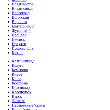
Владивосток
Владикавказ
Волгоград
Волжский
Воронеж
Екатеринбург
Жуковский
Иваново
Ижевск
Иркутск
Йошкар-Ола
Казань
Калининград
Калуга
Кемерово
Киров
Клин
Кострома
Краснодар
Красноярск
Курск
Липецк
Набережные Челны
Наро-Фоминск