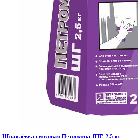
Шпаклёвка гипсовая Петромикс ШГ, 2.5 кг