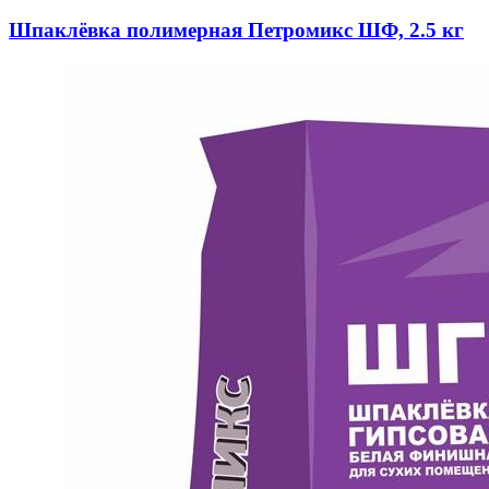
Шпаклёвка полимерная Петромикс ШФ, 2.5 кг