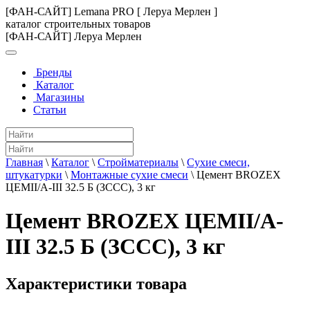
[ФАН-САЙТ] Lemana PRO [ Леруа Мерлен ]
каталог строительных товаров
[ФАН-САЙТ] Леруа Мерлен
Бренды
Каталог
Магазины
Статьи
Главная
\
Каталог
\
Стройматериалы
\
Сухие смеси,
штукатурки
\
Монтажные сухие смеси
\
Цемент BROZEX
ЦЕМII/А-III 32.5 Б (ЗССС), 3 кг
Цемент BROZEX ЦЕМII/А-
III 32.5 Б (ЗССС), 3 кг
Характеристики товара