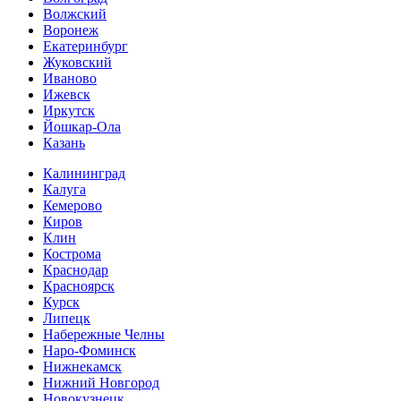
Волжский
Воронеж
Екатеринбург
Жуковский
Иваново
Ижевск
Иркутск
Йошкар-Ола
Казань
Калининград
Калуга
Кемерово
Киров
Клин
Кострома
Краснодар
Красноярск
Курск
Липецк
Набережные Челны
Наро-Фоминск
Нижнекамск
Нижний Новгород
Новокузнецк