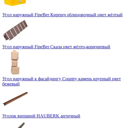
Угол наружный FineBer Кирпич облицовочный цвет жёлтый
Угол наружный FineBer Скала цвет жёлто-коричневый
Угол наружный к фасайдингу Country камень крупный цвет
бежевый
Уголок внешний HAUBERK античный