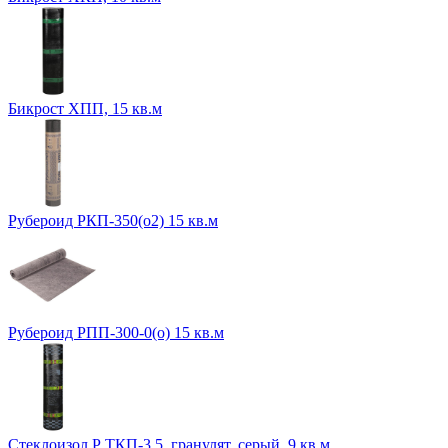
Бикрост ХПП, 15 кв.м
Рубероид РКП-350(о2) 15 кв.м
Рубероид РПП-300-0(о) 15 кв.м
Стеклоизол Р ТКП-3,5, гранулят, серый, 9 кв.м