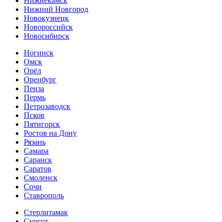
Нижнекамск
Нижний Новгород
Новокузнецк
Новороссийск
Новосибирск
Ногинск
Омск
Орёл
Оренбург
Пенза
Пермь
Петрозаводск
Псков
Пятигорск
Ростов на Дону
Рязань
Самара
Саранск
Саратов
Смоленск
Сочи
Ставрополь
Стерлитамак
Сургут