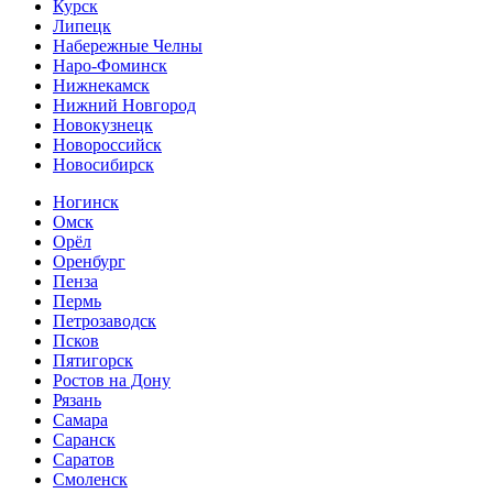
Курск
Липецк
Набережные Челны
Наро-Фоминск
Нижнекамск
Нижний Новгород
Новокузнецк
Новороссийск
Новосибирск
Ногинск
Омск
Орёл
Оренбург
Пенза
Пермь
Петрозаводск
Псков
Пятигорск
Ростов на Дону
Рязань
Самара
Саранск
Саратов
Смоленск