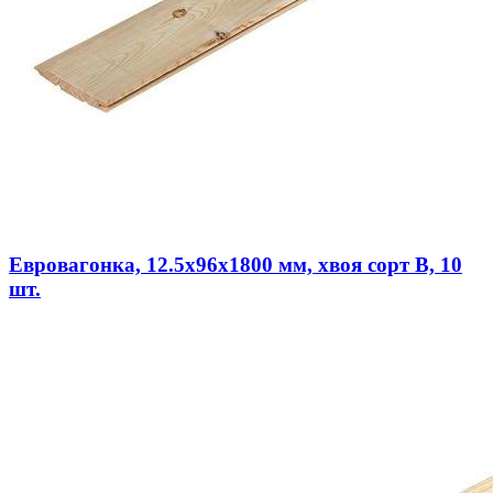
Евровагонка, 12.5х96х1800 мм, хвоя сорт В, 10
шт.