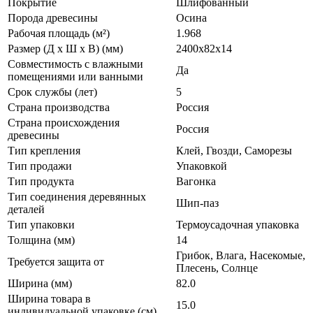
Покрытие
Шлифованный
Порода древесины
Oсина
Рабочая площадь (м²)
1.968
Размер (Д х Ш х В) (мм)
2400х82х14
Совместимость с влажными
Да
помещениями или ванными
Срок службы (лет)
5
Страна производства
Россия
Страна происхождения
Россия
древесины
Тип крепления
Клей, Гвозди, Саморезы
Тип продажи
Упаковкой
Тип продукта
Вагонка
Тип соединения деревянных
Шип-паз
деталей
Тип упаковки
Термоусадочная упаковка
Толщина (мм)
14
Грибок, Влага, Насекомые,
Требуется защита от
Плесень, Солнце
Ширина (мм)
82.0
Ширина товара в
15.0
индивидуальной упаковке (см)