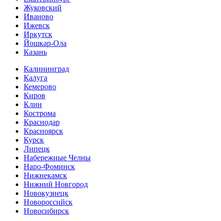
Жуковский
Иваново
Ижевск
Иркутск
Йошкар-Ола
Казань
Калининград
Калуга
Кемерово
Киров
Клин
Кострома
Краснодар
Красноярск
Курск
Липецк
Набережные Челны
Наро-Фоминск
Нижнекамск
Нижний Новгород
Новокузнецк
Новороссийск
Новосибирск