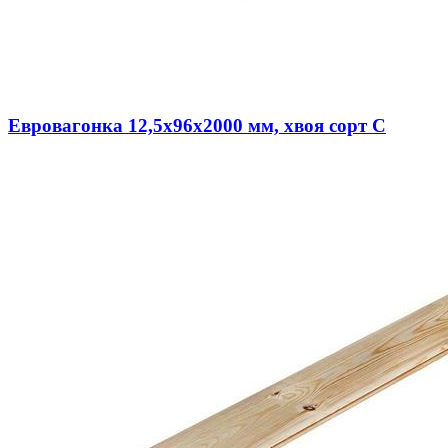
Евровагонка 12,5х96х2000 мм, хвоя сорт С