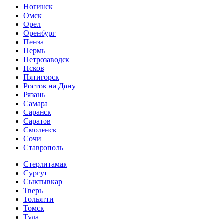
Ногинск
Омск
Орёл
Оренбург
Пенза
Пермь
Петрозаводск
Псков
Пятигорск
Ростов на Дону
Рязань
Самара
Саранск
Саратов
Смоленск
Сочи
Ставрополь
Стерлитамак
Сургут
Сыктывкар
Тверь
Тольятти
Томск
Тула