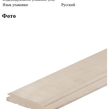
Язык упаковки
Русский
Фото