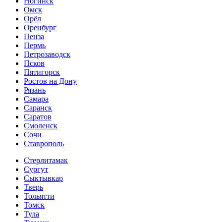
Ногинск
Омск
Орёл
Оренбург
Пенза
Пермь
Петрозаводск
Псков
Пятигорск
Ростов на Дону
Рязань
Самара
Саранск
Саратов
Смоленск
Сочи
Ставрополь
Стерлитамак
Сургут
Сыктывкар
Тверь
Тольятти
Томск
Тула