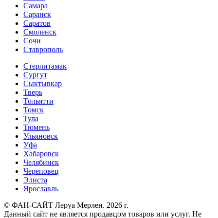
Самара
Саранск
Саратов
Смоленск
Сочи
Ставрополь
Стерлитамак
Сургут
Сыктывкар
Тверь
Тольятти
Томск
Тула
Тюмень
Ульяновск
Уфа
Хабаровск
Челябинск
Череповец
Элиста
Ярославль
© ФАН-САЙТ Леруа Мерлен. 2026 г.
Данный сайт не является продавцом товаров или услуг. Не