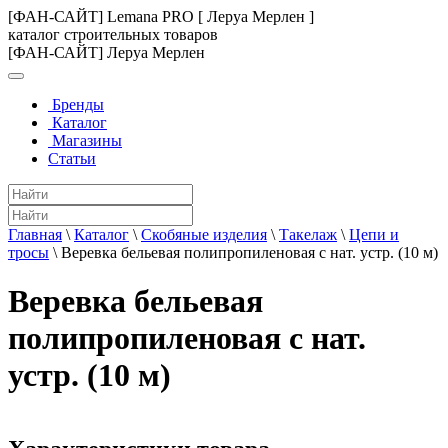
[ФАН-САЙТ] Lemana PRO [ Леруа Мерлен ]
каталог строительных товаров
[ФАН-САЙТ] Леруа Мерлен
Бренды
Каталог
Магазины
Статьи
Главная
\
Каталог
\
Скобяные изделия
\
Такелаж
\
Цепи и
тросы
\
Веревка бельевая полипропиленовая с нат. устр. (10 м)
Веревка бельевая
полипропиленовая с нат.
устр. (10 м)