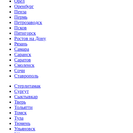
Орёл
Оренбург
Пенза
Пермь
Петрозаводск
Псков
Пятигорск
Ростов на Дону
Рязань
Самара
Саранск
Саратов
Смоленск
Сочи
Ставрополь
Стерлитамак
Сургут
Сыктывкар
Тверь
Тольятти
Томск
Тула
Тюмень
Ульяновск