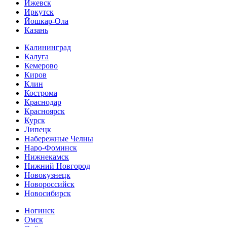
Ижевск
Иркутск
Йошкар-Ола
Казань
Калининград
Калуга
Кемерово
Киров
Клин
Кострома
Краснодар
Красноярск
Курск
Липецк
Набережные Челны
Наро-Фоминск
Нижнекамск
Нижний Новгород
Новокузнецк
Новороссийск
Новосибирск
Ногинск
Омск