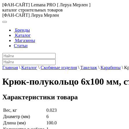
[ФАН-САЙТ] Lemana PRO [ Леруа Мерлен ]
каталог строительных товаров
[ФАН-САЙТ] Леруа Мерлен
Бренды
Каталог
Магазины
Статьи
Главная
\
Каталог
\
Скобяные изделия
\
Такелаж
\
Карабины
\
Кр
Крюк-полукольцо 6х100 мм, с
Характеристики товара
Вес, кг
0.023
Диаметр (мм)
6
Длина (мм)
100.0