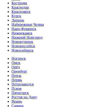
Кострома
Краснодар
Красноярск
Курск
Липецк
Набережные Челны
Наро-Фоминск
Нижнекамск
Нижний Новгород
Новокузнецк
Новороссийск
Новосибирск
Ногинск
Омск
Орёл
Оренбург
Пенза
Пермь
Петрозаводск
Псков
Пятигорск
Ростов на Дону
Рязань
Самара