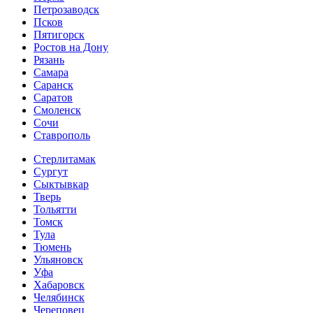
Петрозаводск
Псков
Пятигорск
Ростов на Дону
Рязань
Самара
Саранск
Саратов
Смоленск
Сочи
Ставрополь
Стерлитамак
Сургут
Сыктывкар
Тверь
Тольятти
Томск
Тула
Тюмень
Ульяновск
Уфа
Хабаровск
Челябинск
Череповец