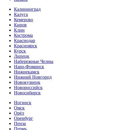
Калининград
Калуга
Кемерово
Киров
Клин
Кострома
Краснодар
Красноярск
Курск
Липецк
Набережные Челны
Наро-Фоминск
Нижнекамск
Нижний Новгород
Новокузнецк
Новороссийск
Новосибирск
Ногинск
Омск
Орёл
Оренбург
Пенза
Пермь