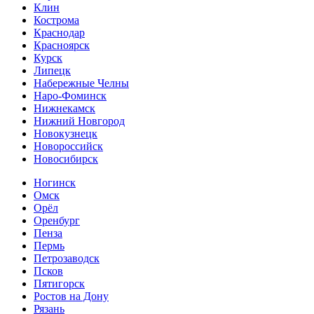
Клин
Кострома
Краснодар
Красноярск
Курск
Липецк
Набережные Челны
Наро-Фоминск
Нижнекамск
Нижний Новгород
Новокузнецк
Новороссийск
Новосибирск
Ногинск
Омск
Орёл
Оренбург
Пенза
Пермь
Петрозаводск
Псков
Пятигорск
Ростов на Дону
Рязань