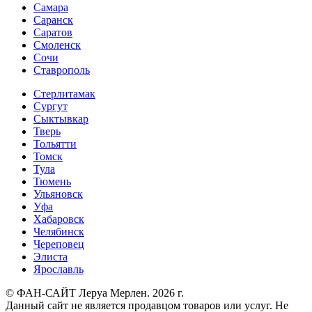
Самара
Саранск
Саратов
Смоленск
Сочи
Ставрополь
Стерлитамак
Сургут
Сыктывкар
Тверь
Тольятти
Томск
Тула
Тюмень
Ульяновск
Уфа
Хабаровск
Челябинск
Череповец
Элиста
Ярославль
© ФАН-САЙТ Леруа Мерлен. 2026 г.
Данный сайт не является продавцом товаров или услуг. Не