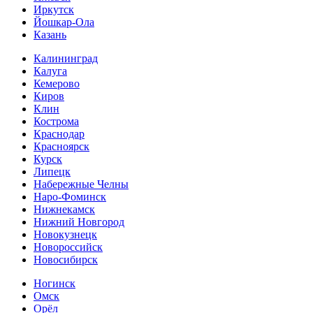
Иркутск
Йошкар-Ола
Казань
Калининград
Калуга
Кемерово
Киров
Клин
Кострома
Краснодар
Красноярск
Курск
Липецк
Набережные Челны
Наро-Фоминск
Нижнекамск
Нижний Новгород
Новокузнецк
Новороссийск
Новосибирск
Ногинск
Омск
Орёл