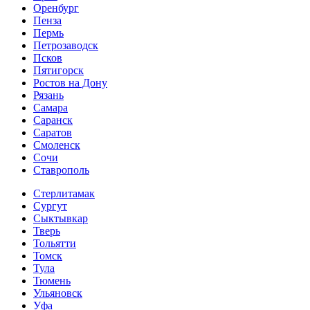
Оренбург
Пенза
Пермь
Петрозаводск
Псков
Пятигорск
Ростов на Дону
Рязань
Самара
Саранск
Саратов
Смоленск
Сочи
Ставрополь
Стерлитамак
Сургут
Сыктывкар
Тверь
Тольятти
Томск
Тула
Тюмень
Ульяновск
Уфа