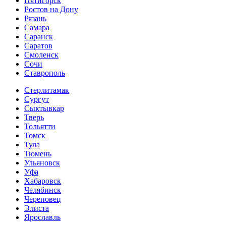
Пятигорск
Ростов на Дону
Рязань
Самара
Саранск
Саратов
Смоленск
Сочи
Ставрополь
Стерлитамак
Сургут
Сыктывкар
Тверь
Тольятти
Томск
Тула
Тюмень
Ульяновск
Уфа
Хабаровск
Челябинск
Череповец
Элиста
Ярославль