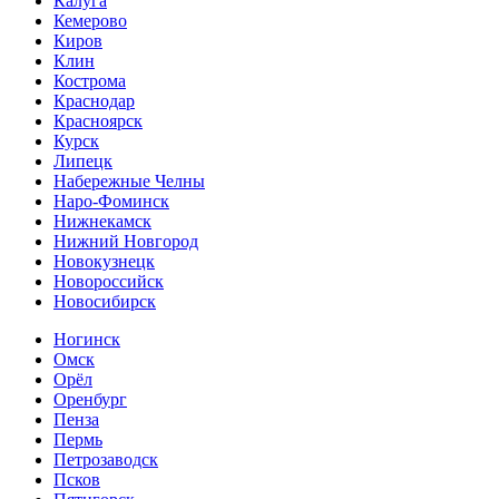
Калуга
Кемерово
Киров
Клин
Кострома
Краснодар
Красноярск
Курск
Липецк
Набережные Челны
Наро-Фоминск
Нижнекамск
Нижний Новгород
Новокузнецк
Новороссийск
Новосибирск
Ногинск
Омск
Орёл
Оренбург
Пенза
Пермь
Петрозаводск
Псков