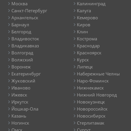
Москва
Калининград
Санкт-Петербург
Калуга
Архангельск
Кемерово
Барнаул
Киров
Белгород
Клин
Владивосток
Кострома
Владикавказ
Краснодар
Волгоград
Красноярск
Волжский
Курск
Воронеж
Липецк
Екатеринбург
Набережные Челны
Жуковский
Наро-Фоминск
Иваново
Нижнекамск
Ижевск
Нижний Новгород
Иркутск
Новокузнецк
Йошкар-Ола
Новороссийск
Казань
Новосибирск
Ногинск
Стерлитамак
Омск
Сургут