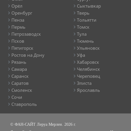
Орёл
Сыктывкар
Оренбург
Тверь
Пенза
Тольятти
Пермь
Томск
Петрозаводск
Тула
Псков
Тюмень
Пятигорск
Ульяновск
Ростов на Дону
Уфа
Рязань
Хабаровск
Самара
Челябинск
Саранск
Череповец
Саратов
Элиста
Смоленск
Ярославль
Сочи
Ставрополь
© ФАН-САЙТ Леруа Мерлен. 2026 г.