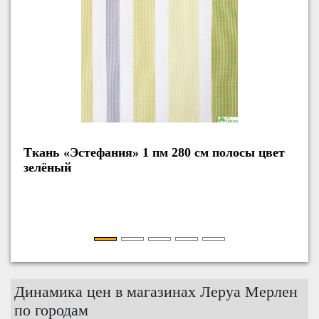
ань «Эстефания» 1 пм 280 см полосы цвет
Ткань 1 
елёный
Динамика цен в магазинах Леруа Мерлен
по городам