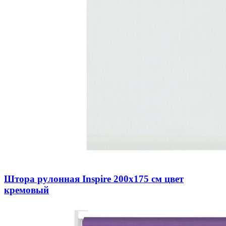
Штора рулонная Inspire 200х175 см цвет
кремовый