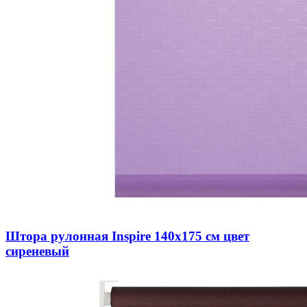
Штора рулонная Inspire 140х175 см цвет
сиреневый