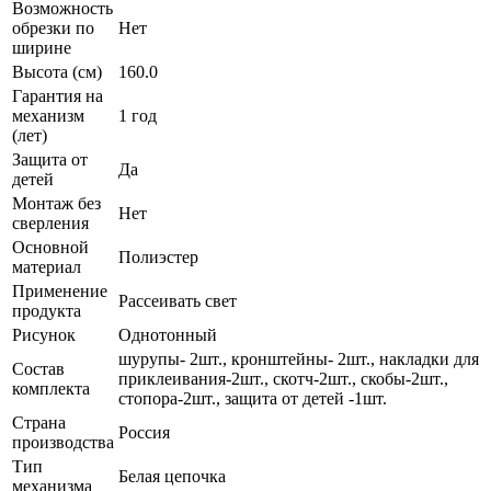
Возможность
обрезки по
Нет
ширине
Высота (см)
160.0
Гарантия на
механизм
1 год
(лет)
Защита от
Да
детей
Монтаж без
Нет
сверления
Основной
Полиэстер
материал
Применение
Рассеивать свет
продукта
Рисунок
Однотонный
шурупы- 2шт., кронштейны- 2шт., накладки для
Состав
приклеивания-2шт., скотч-2шт., скобы-2шт.,
комплекта
стопора-2шт., защита от детей -1шт.
Страна
Россия
производства
Тип
Белая цепочка
механизма