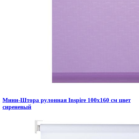
Мини-Штора рулонная Inspire 100х160 см цвет
сиреневый