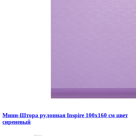
Мини-Штора рулонная Inspire 100х160 см цвет
сиреневый