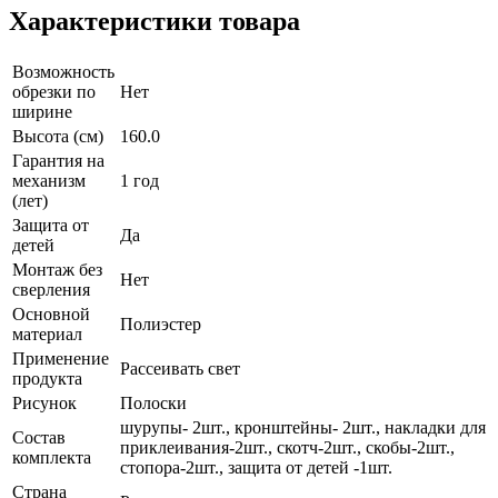
Характеристики товара
Возможность
обрезки по
Нет
ширине
Высота (см)
160.0
Гарантия на
механизм
1 год
(лет)
Защита от
Да
детей
Монтаж без
Нет
сверления
Основной
Полиэстер
материал
Применение
Рассеивать свет
продукта
Рисунок
Полоски
шурупы- 2шт., кронштейны- 2шт., накладки для
Состав
приклеивания-2шт., скотч-2шт., скобы-2шт.,
комплекта
стопора-2шт., защита от детей -1шт.
Страна