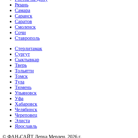
Рязань
Самара
Саранск
Саратов
Смоленск
Сочи
Ставрополь
Стерлитамак
Сургут
Сыктывкар
Тверь
Тольятти
Томск
Тула
Тюмень
Ульяновск
Уфа
Хабаровск
Челябинск
Череповец
Элиста
Ярославль
© ФАН-САЙТ Леруа Мерлен. 2026 г.