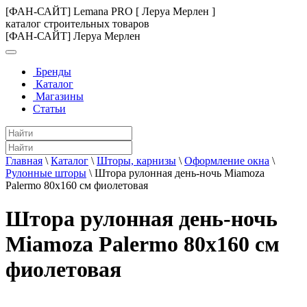
[ФАН-САЙТ] Lemana PRO [ Леруа Мерлен ]
каталог строительных товаров
[ФАН-САЙТ] Леруа Мерлен
Бренды
Каталог
Магазины
Статьи
Главная
\
Каталог
\
Шторы, карнизы
\
Оформление окна
\
Рулонные шторы
\
Штора рулонная день-ночь Miamoza
Palermo 80x160 см фиолетовая
Штора рулонная день-ночь
Miamoza Palermo 80x160 см
фиолетовая