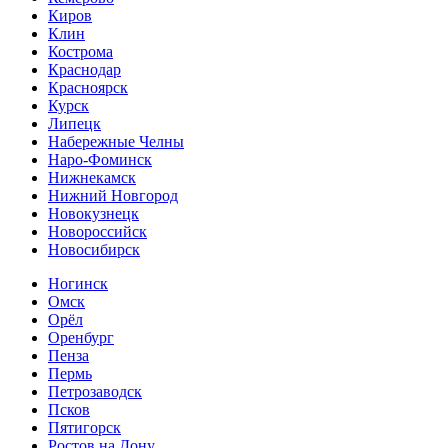
Киров
Клин
Кострома
Краснодар
Красноярск
Курск
Липецк
Набережные Челны
Наро-Фоминск
Нижнекамск
Нижний Новгород
Новокузнецк
Новороссийск
Новосибирск
Ногинск
Омск
Орёл
Оренбург
Пенза
Пермь
Петрозаводск
Псков
Пятигорск
Ростов на Дону