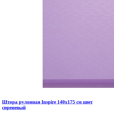
Штора рулонная Inspire 140х175 см цвет
сиреневый