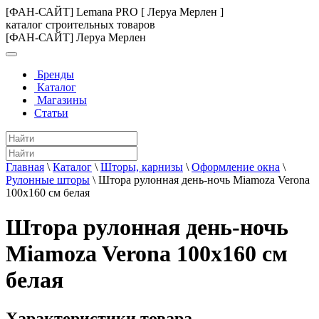
[ФАН-САЙТ] Lemana PRO [ Леруа Мерлен ]
каталог строительных товаров
[ФАН-САЙТ] Леруа Мерлен
Бренды
Каталог
Магазины
Статьи
Главная
\
Каталог
\
Шторы, карнизы
\
Оформление окна
\
Рулонные шторы
\
Штора рулонная день-ночь Miamoza Verona
100x160 см белая
Штора рулонная день-ночь
Miamoza Verona 100x160 см
белая
Характеристики товара