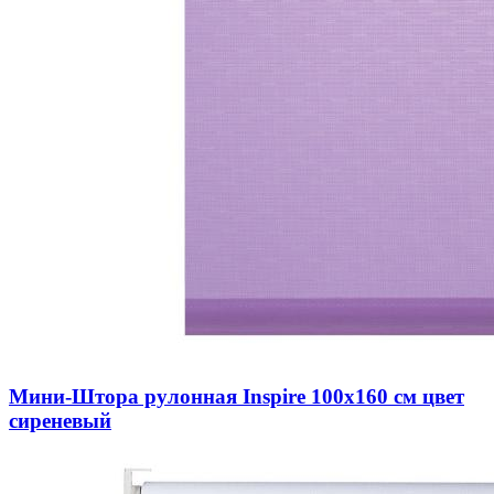
Мини-Штора рулонная Inspire 100х160 см цвет
сиреневый