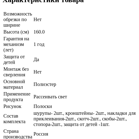
Возможность
обрезки по
Нет
ширине
Высота (см)
160.0
Гарантия на
механизм
1 год
(лет)
Защита от
Да
детей
Монтаж без
Нет
сверления
Основной
Полиэстер
материал
Применение
Рассеивать свет
продукта
Рисунок
Полоски
шурупы- 2шт., кронштейны- 2шт., накладки для
Состав
приклеивания-2шт., скотч-2шт., скобы-2шт.,
комплекта
стопора-2шт., защита от детей -1шт.
Страна
Россия
производства