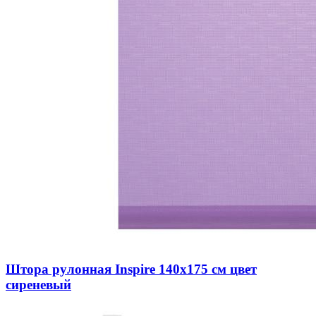
Штора рулонная Inspire 140х175 см цвет
сиреневый