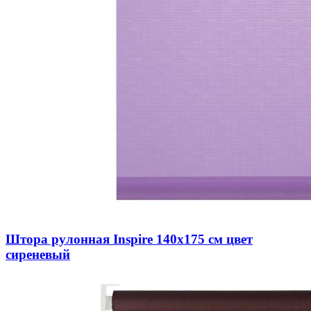
Штора рулонная Inspire 140х175 см цвет
сиреневый