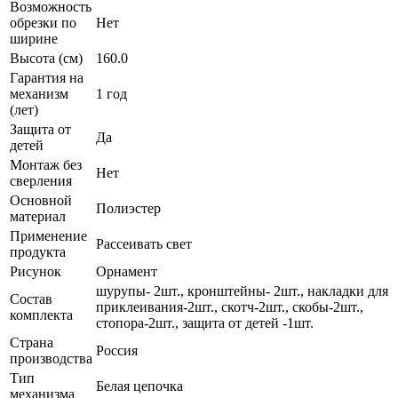
Возможность
обрезки по
Нет
ширине
Высота (см)
160.0
Гарантия на
механизм
1 год
(лет)
Защита от
Да
детей
Монтаж без
Нет
сверления
Основной
Полиэстер
материал
Применение
Рассеивать свет
продукта
Рисунок
Орнамент
шурупы- 2шт., кронштейны- 2шт., накладки для
Состав
приклеивания-2шт., скотч-2шт., скобы-2шт.,
комплекта
стопора-2шт., защита от детей -1шт.
Страна
Россия
производства
Тип
Белая цепочка
механизма