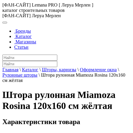
[ФАН-САЙТ] Lemana PRO [ Леруа Мерлен ]
каталог строительных товаров
[ФАН-САЙТ] Леруа Мерлен
Бренды
Каталог
Магазины
Статьи
Главная
\
Каталог
\
Шторы, карнизы
\
Оформление окна
\
Рулонные шторы
\
Штора рулонная Miamoza Rosina 120x160
см жёлтая
Штора рулонная Miamoza
Rosina 120x160 см жёлтая
Характеристики товара