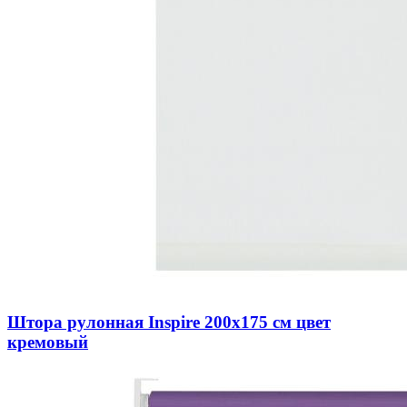
Штора рулонная Inspire 200х175 см цвет
кремовый