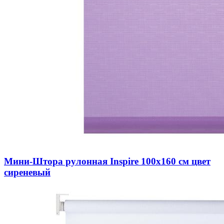
Мини-Штора рулонная Inspire 100х160 см цвет
сиреневый