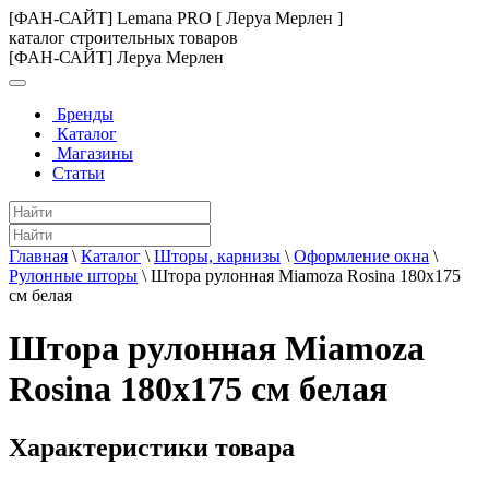
[ФАН-САЙТ] Lemana PRO [ Леруа Мерлен ]
каталог строительных товаров
[ФАН-САЙТ] Леруа Мерлен
Бренды
Каталог
Магазины
Статьи
Главная
\
Каталог
\
Шторы, карнизы
\
Оформление окна
\
Рулонные шторы
\
Штора рулонная Miamoza Rosina 180x175
см белая
Штора рулонная Miamoza
Rosina 180x175 см белая
Характеристики товара