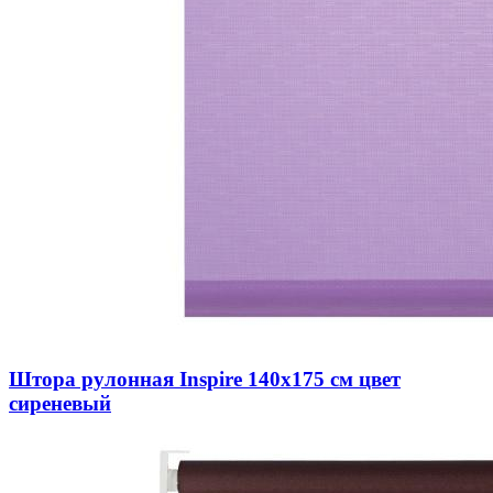
Штора рулонная Inspire 140х175 см цвет
сиреневый