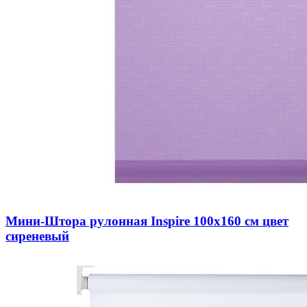
Мини-Штора рулонная Inspire 100х160 см цвет
сиреневый