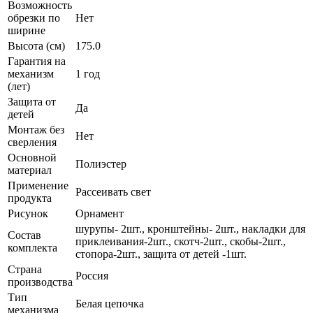
Возможность
обрезки по
Нет
ширине
Высота (см)
175.0
Гарантия на
механизм
1 год
(лет)
Защита от
Да
детей
Монтаж без
Нет
сверления
Основной
Полиэстер
материал
Применение
Рассеивать свет
продукта
Рисунок
Орнамент
шурупы- 2шт., кронштейны- 2шт., накладки для
Состав
приклеивания-2шт., скотч-2шт., скобы-2шт.,
комплекта
стопора-2шт., защита от детей -1шт.
Страна
Россия
производства
Тип
Белая цепочка
механизма