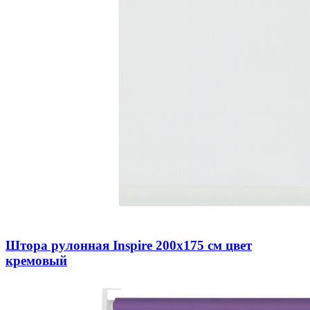
Штора рулонная Inspire 200х175 см цвет
кремовый