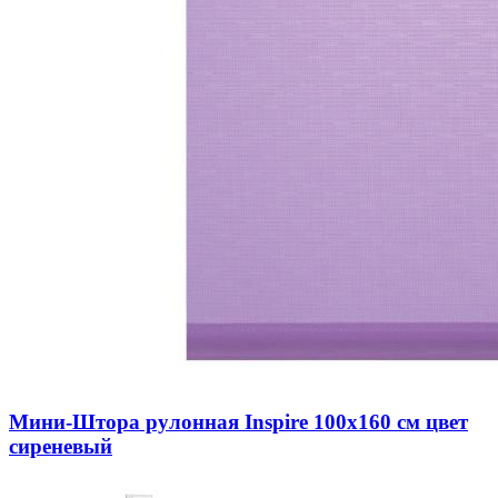
Мини-Штора рулонная Inspire 100х160 см цвет
сиреневый