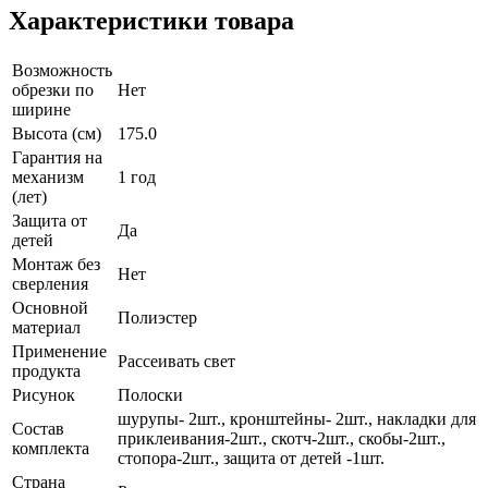
Характеристики товара
Возможность
обрезки по
Нет
ширине
Высота (см)
175.0
Гарантия на
механизм
1 год
(лет)
Защита от
Да
детей
Монтаж без
Нет
сверления
Основной
Полиэстер
материал
Применение
Рассеивать свет
продукта
Рисунок
Полоски
шурупы- 2шт., кронштейны- 2шт., накладки для
Состав
приклеивания-2шт., скотч-2шт., скобы-2шт.,
комплекта
стопора-2шт., защита от детей -1шт.
Страна