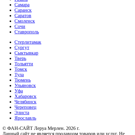
Самара
Саранск
Саратов
Смоленск
Сочи
Ставрополь
Стерлитамак
Сургут
Сыктывкар
Тверь
Тольятти
Томск
Тула
Тюмень
Ульяновск
Уфа
Хабаровск
Челябинск
Череповец
Элиста
Ярославль
© ФАН-САЙТ Леруа Мерлен. 2026 г.
Данный сайт не является продавцом товаров или услуг. Не