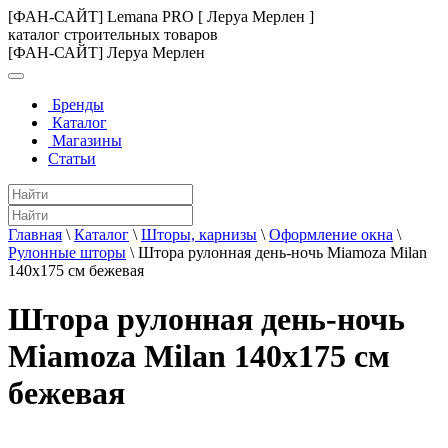
[ФАН-САЙТ] Lemana PRO [ Леруа Мерлен ]
каталог строительных товаров
[ФАН-САЙТ] Леруа Мерлен
Бренды
Каталог
Магазины
Статьи
Главная
\
Каталог
\
Шторы, карнизы
\
Оформление окна
\
Рулонные шторы
\
Штора рулонная день-ночь Miamoza Milan
140x175 см бежевая
Штора рулонная день-ночь
Miamoza Milan 140x175 см
бежевая