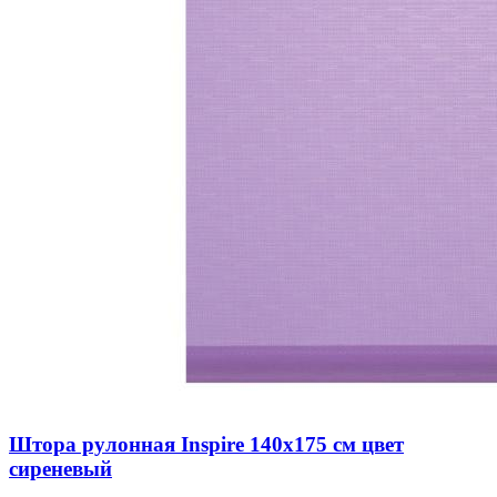
Штора рулонная Inspire 140х175 см цвет
сиреневый