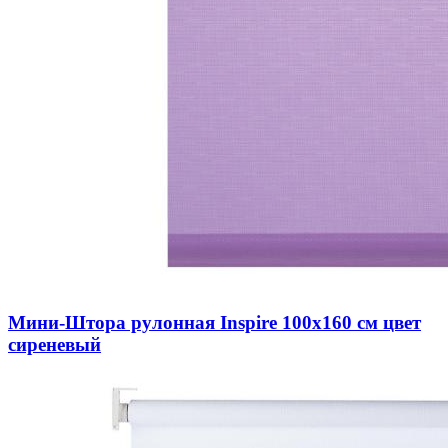
Мини-Штора рулонная Inspire 100х160 см цвет
сиреневый