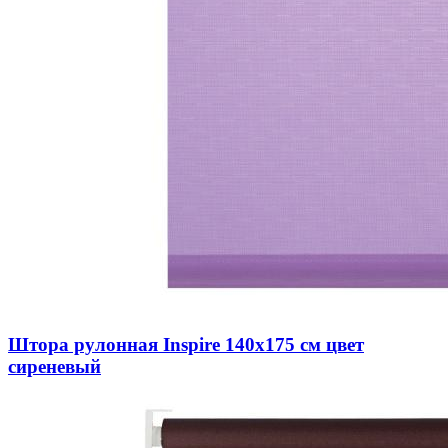
Штора рулонная Inspire 140х175 см цвет
сиреневый