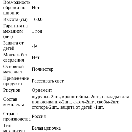
Возможность
обрезки по
Нет
ширине
Высота (см)
160.0
Гарантия на
механизм
1 год
(лет)
Защита от
Да
детей
Монтаж без
Нет
сверления
Основной
Полиэстер
материал
Применение
Рассеивать свет
продукта
Рисунок
Орнамент
шурупы- 2шт., кронштейны- 2шт., накладки для
Состав
приклеивания-2шт., скотч-2шт., скобы-2шт.,
комплекта
стопора-2шт., защита от детей -1шт.
Страна
Россия
производства
Тип
Белая цепочка
механизма