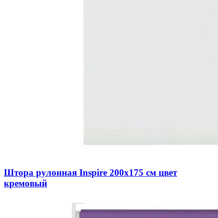
Штора рулонная Inspire 200х175 см цвет
кремовый