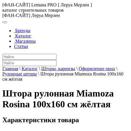
[ФАН-САЙТ] Lemana PRO [ Леруа Мерлен ]
каталог строительных товаров
[ФАН-САЙТ] Леруа Мерлен
Бренды
Каталог
Магазины
Статьи
Главная
\
Каталог
\
Шторы, карнизы
\
Оформление окна
\
Рулонные шторы
\
Штора рулонная Miamoza Rosina 100x160
см жёлтая
Штора рулонная Miamoza
Rosina 100x160 см жёлтая
Характеристики товара